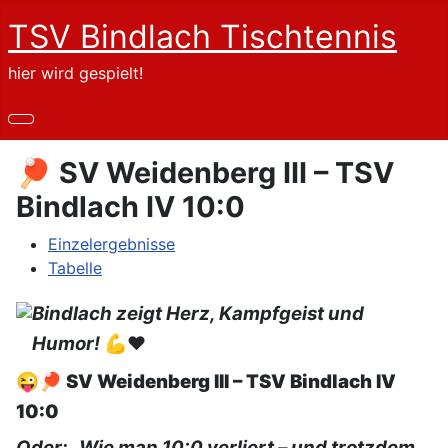
TSV Bindlach Tischtennis
hier wird gespielt!
🏓 SV Weidenberg III – TSV
Bindlach IV 10:0
Einzelergebnisse
Tabelle
Bindlach zeigt Herz, Kampfgeist und
Humor!
💪❤️
😜🏓
SV Weidenberg III – TSV Bindlach IV
10:0
Oder: „Wie man 10:0 verliert – und trotzdem