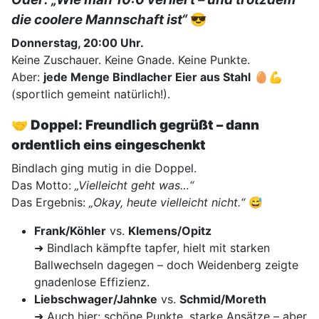
die coolere Mannschaft ist“
😎
Donnerstag, 20:00 Uhr.
Keine Zuschauer. Keine Gnade. Keine Punkte.
Aber:
jede Menge Bindlacher Eier aus Stahl
🥚💪
(sportlich gemeint natürlich!).
🤝
Doppel: Freundlich gegrüßt – dann
ordentlich eins eingeschenkt
Bindlach ging mutig in die Doppel.
Das Motto:
„Vielleicht geht was…“
Das Ergebnis:
„Okay, heute vielleicht nicht.“
😅
Frank/Köhler
vs.
Klemens/Opitz
➜ Bindlach kämpfte tapfer, hielt mit starken
Ballwechseln dagegen – doch Weidenberg zeigte
gnadenlose Effizienz.
Liebschwager/Jahnke
vs.
Schmid/Moreth
➜ Auch hier: schöne Punkte, starke Ansätze – aber