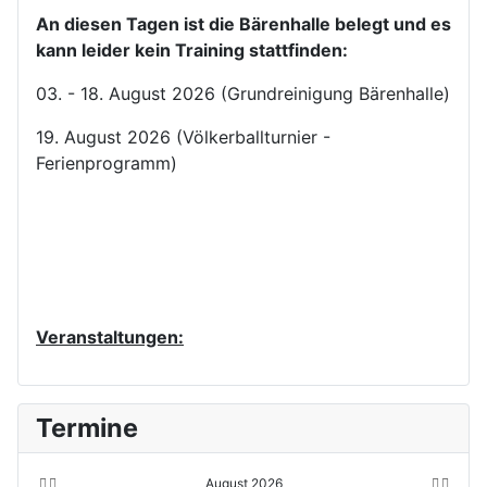
An diesen Tagen ist die Bärenhalle belegt und es
kann leider kein Training stattfinden:
03. - 18. August 2026 (Grundreinigung Bärenhalle)
19. August 2026 (Völkerballturnier -
Ferienprogramm)
Veranstaltungen:
V
V
N
N
Termine
o
o
ä
ä
r
r
c
c
h
h
h
h
e
e
s
s
August 2026