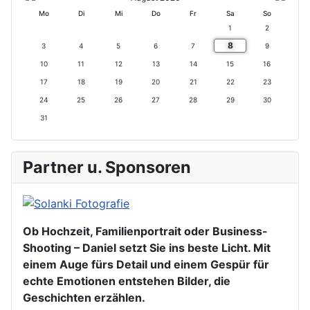
ri
r
t
t
Mo
Di
Mi
Do
Fr
Sa
So
g
i
e
e
1
2
e
g
s
s
8
s
e
M
J
3
4
5
6
7
9
J
r
o
a
10
11
12
13
14
15
16
a
M
n
h
17
18
19
20
21
22
23
h
o
a
r
r
n
t
24
25
26
27
28
29
30
a
31
t
Partner u. Sponsoren
Ob Hochzeit, Familienportrait oder Business-
Shooting – Daniel setzt Sie ins beste Licht. Mit
einem Auge fürs Detail und einem Gespür für
echte Emotionen entstehen Bilder, die
Geschichten erzählen.