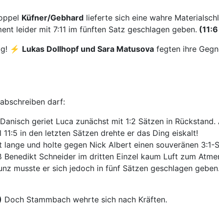
Doppel
Küfner/Gebhard
lieferte sich eine wahre Materialsc
nt leider mit 7:11 im fünften Satz geschlagen geben.
(11:6 
lag! ⚡
Lukas Dollhopf und Sara Matusova
fegten ihre Gegne
 abschreiben darf:
anisch geriet Luca zunächst mit 1:2 Sätzen in Rückstand. 
11:5 in den letzten Sätzen drehte er das Ding eiskalt!
t lange und holte gegen Nick Albert einen souveränen 3:1-
ß Benedikt Schneider im dritten Einzel kaum Luft zum Atmen
unz musste er sich jedoch in fünf Sätzen geschlagen geben
)
Doch Stammbach wehrte sich nach Kräften.