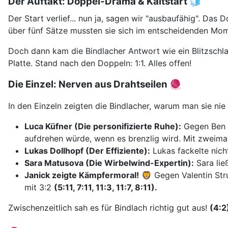
Der Auftakt: Doppel-Drama & Kaltstart 🧊
Der Start verlief... nun ja, sagen wir "ausbaufähig". Das 
über fünf Sätze mussten sie sich im entscheidenden Mome
Doch dann kam die Bindlacher Antwort wie ein Blitzsch
Platte.
Stand nach den Doppeln: 1:1. Alles offen!
Die Einzel: Nerven aus Drahtseilen
🧶
In den Einzeln zeigten die Bindlacher, warum man sie nie
Luca Küfner (Die personifizierte Ruhe):
Gegen Ben D
aufdrehen würde, wenn es brenzlig wird. Mit zweimal 
Lukas Dollhopf (Der Effiziente):
Lukas fackelte nich
Sara Matusova (Die Wirbelwind-Expertin):
Sara lie
Janick zeigte Kämpfermoral!
🦁 Gegen Valentin Str
mit 3:2
(5:11, 7:11, 11:3, 11:7, 8:11).
Zwischenzeitlich sah es für Bindlach richtig gut aus!
(4:2