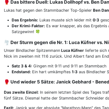
🥊 Das bittere Duell: Lukas Dollhopf vs. Ben Da
Lukas hat gegen den Stammbacher Top-Spieler
Ben Dan
Das Ergebnis:
Lukas musste sich leider mit
0:3
gesc
Der Krimi-Faktor:
Es war knapper, als das Ergebnis 
Satzgewinn! 🍀
🌪️ Der Sturm gegen die Nr. 1: Luca Küfner vs. N
Unser Bindlacher Spitzenmann
Luca Küfner
lieferte sich
Nick im zweiten mit 11:6 zurück. Und Albert fand am En
Satz 3 & 4:
Gingen mit 9:11 und 9:11 an Stammbach
Endstand:
Ein hart umkämpftes
1:3
aus Bindlacher S
🥊 Und wieder 5 Sätze: Janick Gebhard - Bened
Das zweite Einzel:
In seinem letzten Spiel des Tages tra
fünf Sätze. Diesmal hatte der Stammbacher Schneider das
Fazit:
Janick war der absolute "Marathon-Mann" des Tages –