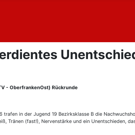
verdientes Unentschi
TTV - OberfrankenOst) Rückrunde
6 trafen in der Jugend 19 Bezirksklasse B die Nachwuchs
eiß, Tränen (fast!), Nervenstärke und ein Unentschieden, da