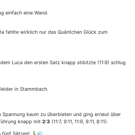
ag einfach eine Wand.
Da fehlte wirklich nur das Quäntchen Glück zum
dem Luca den ersten Satz knapp stibitzte (11:9) schlug
b leider in Stammbach.
n Spannung kaum zu überbieten und ging erneut über
zführung knapp mit
2:3
(11:7, 9:11, 11:9, 9:11, 8:11).
ünf Sätzen! 🏃‍♂️💨