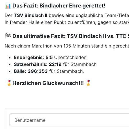
📊 Das Fazit: Bindlacher Ehre gerettet!
Der
TSV Bindlach II
bewies eine unglaubliche Team-Tiefe
In fremder Halle einen Punkt zu entführen, gegen so sta
🏁 Das ultimative Fazit: TSV Bindlach II vs. TT
Nach einem Marathon von 105 Minuten
stand ein gerech
Endergebnis:
5:5
Unentschieden
Satzverhältnis:
22:19
für Stammbach
Bälle:
396:353
für Stammbach
.
🎖️
Herzlichen Glückwunsch!!! 🎖️
Benutzername