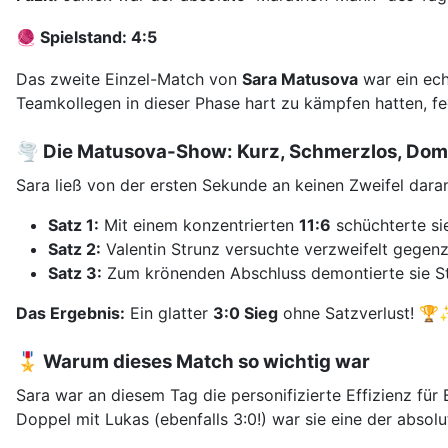
🧶
Spielstand: 4:5
Das zweite Einzel-Match von
Sara Matusova
war ein ech
Teamkollegen in dieser Phase hart zu kämpfen hatten, f
🌪️ Die Matusova-Show: Kurz, Schmerzlos, Dom
Sara ließ von der ersten Sekunde an keinen Zweifel daran,
Satz 1:
Mit einem konzentrierten
11:6
schüchterte sie
Satz 2:
Valentin Strunz versuchte verzweifelt gegenz
Satz 3:
Zum krönenden Abschluss demontierte sie St
Das Ergebnis:
Ein glatter
3:0 Sieg
ohne Satzverlust! 
🎖️ Warum dieses Match so wichtig war
Sara war an diesem Tag die personifizierte Effizienz fü
Doppel mit Lukas (ebenfalls 3:0!) war sie eine der absol