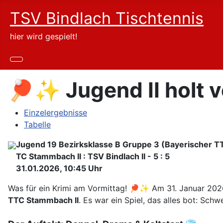
TSV Bindlach Tischtennis
hier wird gespielt!
🏓✨ Jugend II holt 
Einzelergebnisse
Tabelle
Jugend 19 Bezirksklasse B Gruppe 3 (Bayerischer 
TC Stammbach II : TSV Bindlach II - 5 : 5
31.01.2026, 10:45 Uhr
Was für ein Krimi am Vormittag! 🏓✨ Am 31. Januar 202
TTC Stammbach II
.
Es war ein Spiel, das alles bot: Schw