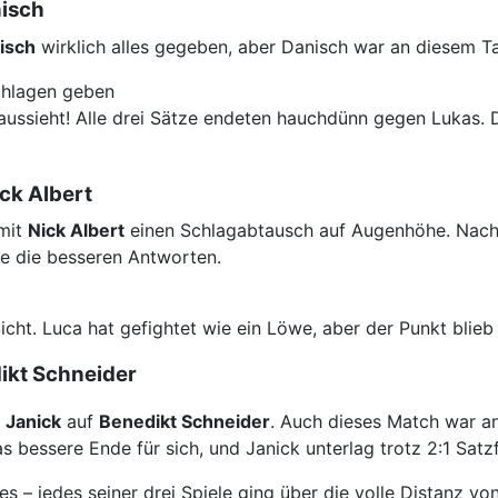
nisch
isch
wirklich alles gegeben, aber Danisch war an diesem T
hlagen geben
aussieht! Alle drei Sätze endeten hauchdünn gegen Lukas
. 
ick Albert
 mit
Nick Albert
einen Schlagabtausch auf Augenhöhe
. Nach
de die besseren Antworten.
icht
. Luca hat gefightet wie ein Löwe, aber der Punkt blie
ikt Schneider
f
Janick
auf
Benedikt Schneider
. Auch dieses Match war a
 bessere Ende für sich, und Janick unterlag trotz 2:1 Sat
 jedes seiner drei Spiele ging über die volle Distanz von f