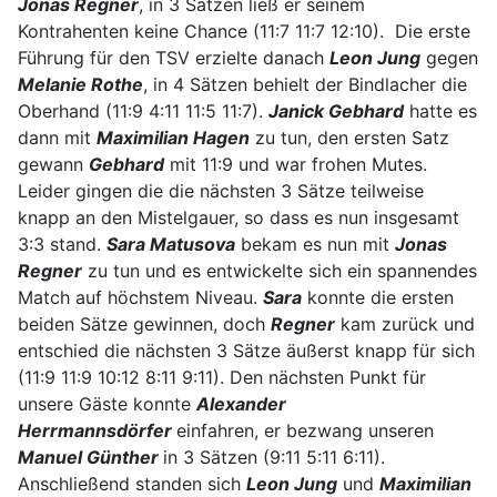
Jonas Regner
, in 3 Sätzen ließ er seinem
Kontrahenten keine Chance (11:7 11:7 12:10). Die erste
Führung für den TSV erzielte danach
Leon Jung
gegen
Melanie Rothe
, in 4 Sätzen behielt der Bindlacher die
Oberhand (11:9 4:11 11:5 11:7).
Janick Gebhard
hatte es
dann mit
Maximilian Hagen
zu tun, den ersten Satz
gewann
Gebhard
mit 11:9 und war frohen Mutes.
Leider gingen die die nächsten 3 Sätze teilweise
knapp an den Mistelgauer, so dass es nun insgesamt
3:3 stand.
Sara Matusova
bekam es nun mit
Jonas
Regner
zu tun und es entwickelte sich ein spannendes
Match auf höchstem Niveau.
Sara
konnte die ersten
beiden Sätze gewinnen, doch
Regner
kam zurück und
entschied die nächsten 3 Sätze äußerst knapp für sich
(11:9 11:9 10:12 8:11 9:11). Den nächsten Punkt für
unsere Gäste konnte
Alexander
Herrmannsdörfer
einfahren, er bezwang unseren
Manuel Günther
in 3 Sätzen (9:11 5:11 6:11).
Anschließend standen sich
Leon Jung
und
Maximilian