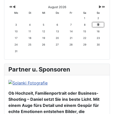
h
h
h
h
e
e
s
s
August 2026
ri
r
t
t
Mo
Di
Mi
Do
Fr
Sa
So
g
i
e
e
1
2
e
g
s
s
9
s
e
M
J
3
4
5
6
7
8
J
r
o
a
10
11
12
13
14
15
16
a
M
n
h
17
18
19
20
21
22
23
h
o
a
r
r
n
t
24
25
26
27
28
29
30
a
31
t
Partner u. Sponsoren
Ob Hochzeit, Familienportrait oder Business-
Shooting – Daniel setzt Sie ins beste Licht. Mit
einem Auge fürs Detail und einem Gespür für
echte Emotionen entstehen Bilder, die