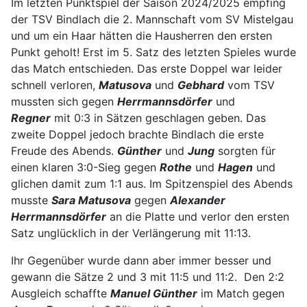
Im letzten Punktspiel der Saison 2024/2025 empfing
der TSV Bindlach die 2. Mannschaft vom SV Mistelgau
und um ein Haar hätten die Hausherren den ersten
Punkt geholt! Erst im 5. Satz des letzten Spieles wurde
das Match entschieden. Das erste Doppel war leider
schnell verloren,
Matusova
und
Gebhard
vom TSV
mussten sich gegen
Herrmannsdörfer
und
Regner
mit 0:3 in Sätzen geschlagen geben. Das
zweite Doppel jedoch brachte Bindlach die erste
Freude des Abends.
Günther
und
Jung
sorgten für
einen klaren 3:0-Sieg gegen
Rothe
und
Hagen
und
glichen damit zum 1:1 aus. Im Spitzenspiel des Abends
musste
Sara Matusova
gegen
Alexander
Herrmannsdörfer
an die Platte und verlor den ersten
Satz unglücklich in der Verlängerung mit 11:13.
Ihr Gegenüber wurde dann aber immer besser und
gewann die Sätze 2 und 3 mit 11:5 und 11:2. Den 2:2
Ausgleich schaffte
Manuel Günther
im Match gegen