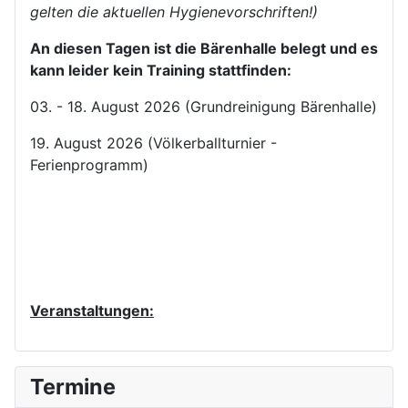
gelten die aktuellen Hygienevorschriften!)
An diesen Tagen ist die Bärenhalle belegt und es
kann leider kein Training stattfinden:
03. - 18. August 2026 (Grundreinigung Bärenhalle)
19. August 2026 (Völkerballturnier -
Ferienprogramm)
Veranstaltungen:
V
V
N
N
Termine
o
o
ä
ä
r
r
c
c