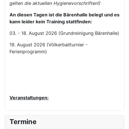
gelten die aktuellen Hygienevorschriften!)
An diesen Tagen ist die Bärenhalle belegt und es
kann leider kein Training stattfinden:
03. - 18. August 2026 (Grundreinigung Bärenhalle)
19. August 2026 (Völkerballturnier -
Ferienprogramm)
Veranstaltungen:
V
V
N
N
Termine
o
o
ä
ä
r
r
c
c