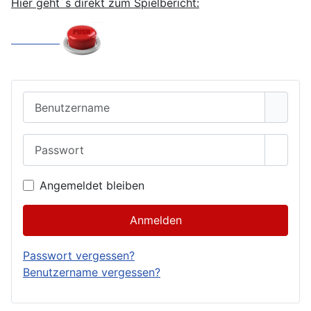
Hier geht´s direkt zum Spielbericht:
Benutzername
Passwort
Passwo
Angemeldet bleiben
Anmelden
Passwort vergessen?
Benutzername vergessen?