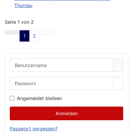
Thurnau
Seite 1 von 2
1
2
Benutzername
Passwort
Passwo
Angemeldet bleiben
Anmelden
Passwort vergessen?