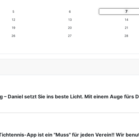
7
5
6
12
13
14
19
20
21
26
27
28
 – Daniel setzt Sie ins beste Licht. Mit einem Auge fürs
ichtennis-App ist ein "Muss" für jeden Verein!! Wir benut