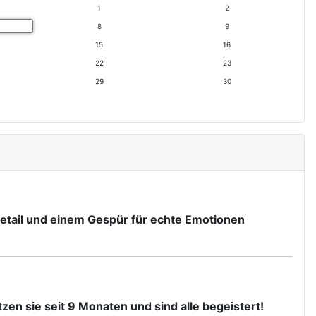
1
2
s
s
M
J
8
9
o
a
15
16
n
h
a
r
22
23
t
29
30
 Detail und einem Gespür für echte Emotionen
zen sie seit 9 Monaten und sind alle begeistert!