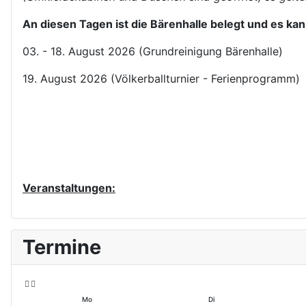
An diesen Tagen ist die Bärenhalle belegt und es kann
03. - 18. August 2026 (Grundreinigung Bärenhalle)
19. August 2026 (Völkerballturnier - Ferienprogramm)
Veranstaltungen:
V
V
Termine
o
o
r
r
h
h
e
e
ri
r
Mo
Di
g
i