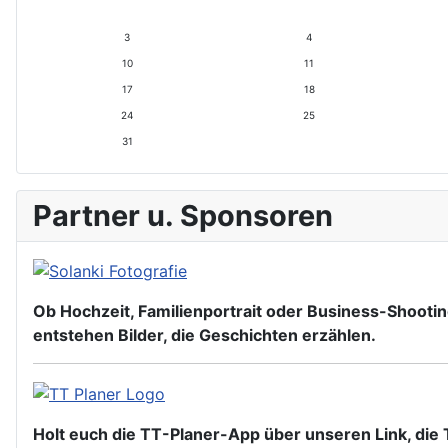
e
g
s
e
3
4
J
r
10
11
a
M
h
o
17
18
r
n
24
25
a
t
31
Partner u. Sponsoren
Ob Hochzeit, Familienportrait oder Business-Shooting
entstehen Bilder, die Geschichten erzählen.
Holt euch die TT-Planer-App über unseren Link, die T