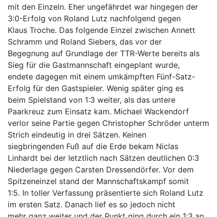
mit den Einzeln. Eher ungefährdet war hingegen der
3:0-Erfolg von Roland Lutz nachfolgend gegen
Klaus Troche. Das folgende Einzel zwischen Annett
Schramm und Roland Siebers, das vor der
Begegnung auf Grundlage der TTR-Werte bereits als
Sieg für die Gastmannschaft eingeplant wurde,
endete dagegen mit einem umkämpften Fünf-Satz-
Erfolg für den Gastspieler. Wenig später ging es
beim Spielstand von 1:3 weiter, als das untere
Paarkreuz zum Einsatz kam. Michael Wackendorf
verlor seine Partie gegen Christopher Schröder unterm
Strich eindeutig in drei Sätzen. Keinen
siegbringenden Fuß auf die Erde bekam Niclas
Linhardt bei der letztlich nach Sätzen deutlichen 0:3
Niederlage gegen Carsten Dressendörfer. Vor dem
Spitzeneinzel stand der Mannschaftskampf somit
1:5. In toller Verfassung präsentierte sich Roland Lutz
im ersten Satz. Danach lief es so jedoch nicht
mehr ganz weiter und der Punkt ging durch ein 1:3 an