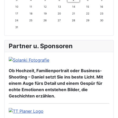
J
r
o
a
10
11
12
13
14
15
16
a
M
n
h
17
18
19
20
21
22
23
h
o
a
r
r
n
t
24
25
26
27
28
29
30
a
31
t
Partner u. Sponsoren
Ob Hochzeit, Familienportrait oder Business-
Shooting – Daniel setzt Sie ins beste Licht. Mit
einem Auge fürs Detail und einem Gespür für
echte Emotionen entstehen Bilder, die
Geschichten erzählen.