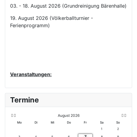
03. - 18. August 2026 (Grundreinigung Bärenhalle)
19. August 2026 (Völkerballturnier -
Ferienprogramm)
Veranstaltungen:
V
V
N
N
Termine
o
o
ä
ä
r
r
c
c
h
h
h
h
e
e
s
s
August 2026
ri
r
t
t
Mo
Di
Mi
Do
Fr
Sa
So
g
i
e
e
1
2
e
g
s
s
7
s
e
M
J
3
4
5
6
8
9