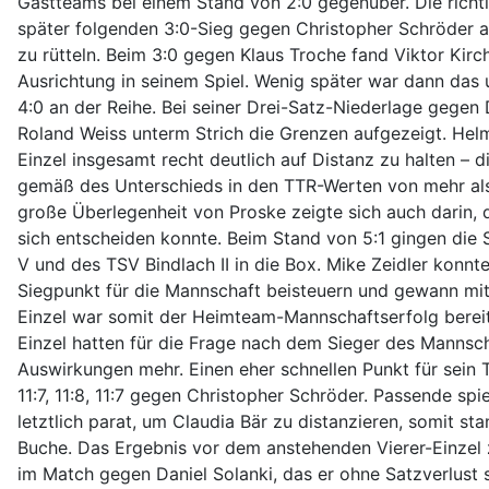
Gastteams bei einem Stand von 2:0 gegenüber. Die richti
später folgenden 3:0-Sieg gegen Christopher Schröder a
zu rütteln. Beim 3:0 gegen Klaus Troche fand Viktor Kirc
Ausrichtung in seinem Spiel. Wenig später war dann das 
4:0 an der Reihe. Bei seiner Drei-Satz-Niederlage gegen
Roland Weiss unterm Strich die Grenzen aufgezeigt. Helm
Einzel insgesamt recht deutlich auf Distanz zu halten – 
gemäß des Unterschieds in den TTR-Werten von mehr als
große Überlegenheit von Proske zeigte sich auch darin, d
sich entscheiden konnte. Beim Stand von 5:1 gingen die 
V und des TSV Bindlach II in die Box. Mike Zeidler konnt
Siegpunkt für die Mannschaft beisteuern und gewann mit 
Einzel war somit der Heimteam-Mannschaftserfolg bereit
Einzel hatten für die Frage nach dem Sieger des Manns
Auswirkungen mehr. Einen eher schnellen Punkt für sein 
11:7, 11:8, 11:7 gegen Christopher Schröder. Passende spi
letztlich parat, um Claudia Bär zu distanzieren, somit st
Buche. Das Ergebnis vor dem anstehenden Vierer-Einzel 
im Match gegen Daniel Solanki, das er ohne Satzverlust 