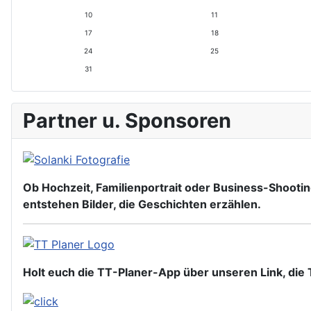
J
r
10
11
a
M
h
o
17
18
r
n
24
25
a
t
31
Partner u. Sponsoren
Ob Hochzeit, Familienportrait oder Business-Shooting
entstehen Bilder, die Geschichten erzählen.
Holt euch die TT-Planer-App über unseren Link, die T