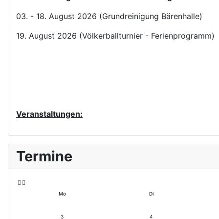
03. - 18. August 2026 (Grundreinigung Bärenhalle)
19. August 2026 (Völkerballturnier - Ferienprogramm)
Veranstaltungen:
V
V
Termine
o
o
r
r
h
h
e
e
ri
r
Mo
Di
g
i
e
g
s
e
3
4