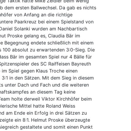
ge Taktik hatte Mike Zeidler beim wenig
b dem ersten Ballwechsel. Da gab es nichts
hhöfer von Anfang an die richtige
untere Paarkreuz bei einem Spielstand von
 Daniel Solanki wurden am Nachbartisch
ut Proske gelang es, Claudia Bär im
die Begegnung endete schließlich mit einem
 100 absolut zu erwartenden 3:0-Sieg. Die
ass Bär im gesamten Spiel nur 4 Bälle für
Spitzenspieler des SC Raiffeisen Bayreuth
e im Spiel gegen Klaus Troche einen
3:1 in den Sätzen. Mit dem Sieg in diesem
s unter Dach und Fach und die weiteren
chaftskampfes an diesem Tag keine
Team holte derweil Viktor Kirchhöfer beim
elerische Mittel hatte Roland Weiss
and am Ende ein Erfolg in drei Sätzen zu
zeigte ein 8:1. Helmut Proske überzeugte
siegreich gestaltete und somit einen Punkt