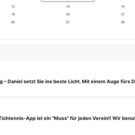
12
13
14
19
20
21
26
27
28
 – Daniel setzt Sie ins beste Licht. Mit einem Auge fürs
ichtennis-App ist ein "Muss" für jeden Verein!! Wir benut