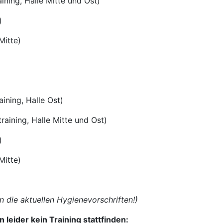
ning, Halle Mitte und Ost)
)
itte)
ning, Halle Ost)
ng, Halle Mitte und Ost)
)
itte)
 die aktuellen Hygienevorschriften!)
 leider kein Training stattfinden: