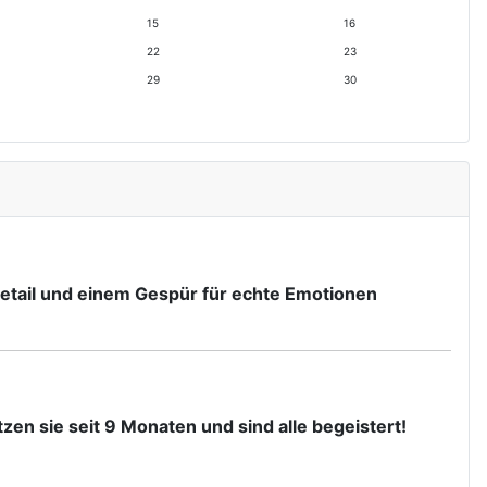
o
a
15
16
n
h
a
r
22
23
t
29
30
 Detail und einem Gespür für echte Emotionen
zen sie seit 9 Monaten und sind alle begeistert!