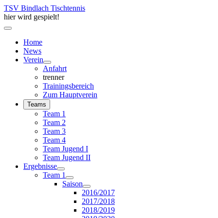
TSV Bindlach Tischtennis
Jahr
Monat
Jahr
Monat
hier wird gespielt!
Home
News
Verein
Anfahrt
trenner
Trainingsbereich
Zum Hauptverein
Teams
Team 1
Team 2
Team 3
Team 4
Team Jugend I
Team Jugend II
Ergebnisse
Team 1
Saison
2016/2017
2017/2018
2018/2019