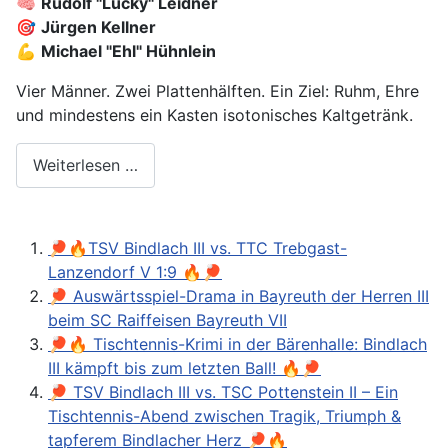
🧠
Rudolf "Lucky" Leidner
🎯
Jürgen Kellner
💪
Michael "Ehl" Hühnlein
Vier Männer. Zwei Plattenhälften. Ein Ziel: Ruhm, Ehre
und mindestens ein Kasten isotonisches Kaltgetränk.
Weiterlesen …
🏓🔥TSV Bindlach III vs. TTC Trebgast-
Lanzendorf V 1:9 🔥🏓
🏓 Auswärtsspiel-Drama in Bayreuth der Herren III
beim SC Raiffeisen Bayreuth VII
🏓🔥 Tischtennis-Krimi in der Bärenhalle: Bindlach
III kämpft bis zum letzten Ball! 🔥🏓
🏓 TSV Bindlach III vs. TSC Pottenstein II – Ein
Tischtennis-Abend zwischen Tragik, Triumph &
tapferem Bindlacher Herz 🏓🔥