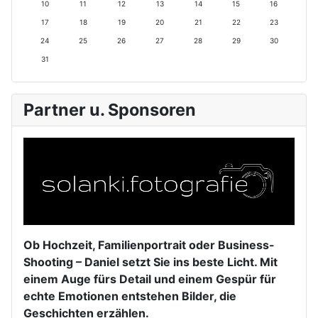
10
11
12
13
14
15
16
a
M
n
h
17
18
19
20
21
22
23
h
o
a
r
r
n
t
24
25
26
27
28
29
30
a
31
t
Partner u. Sponsoren
Ob Hochzeit, Familienportrait oder Business-
Shooting – Daniel setzt Sie ins beste Licht. Mit
einem Auge fürs Detail und einem Gespür für
echte Emotionen entstehen Bilder, die
Geschichten erzählen.