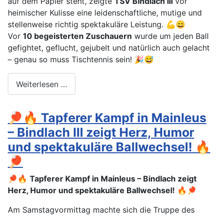
auf dem Papier steht, zeigte
TSV Bindlach III
vor
heimischer Kulisse eine leidenschaftliche, mutige und
stellenweise richtig spektakuläre Leistung. 💪😄
Vor
10 begeisterten Zuschauern
wurde um jeden Ball
gefightet, geflucht, gejubelt und natürlich auch gelacht
– genau so muss Tischtennis sein! 🎉😅
Weiterlesen …
🏓🔥 Tapferer Kampf in Mainleus
– Bindlach III zeigt Herz, Humor
und spektakuläre Ballwechsel! 🔥
🏓
🏓🔥
Tapferer Kampf in Mainleus – Bindlach zeigt
Herz, Humor und spektakuläre Ballwechsel!
🔥🏓
Am Samstagvormittag machte sich die Truppe des