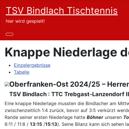
TSV Bindlach Tischtennis
hier wird gespielt!
Knappe Niederlage de
Einzelergebnisse
Tabelle
Oberfranken-Ost 2024/25 – Herren
TSV Bindlach : TTC Trebgast-Lanzendorf II
Eine knappe Niederlage mussten die Bindlacher am Mitt
zwischenzeitlich 1:4 zurück, bevor auf 3:5 verkürzt werd
Rande seiner ersten Niederlage hatte
Böhner
unseren
To
6:11 / 11:8 /
13:15
/
15:13
). Seine Bilanz kann sich sehen 