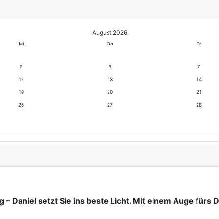
August 2026
Mi
Do
Fr
5
6
7
12
13
14
19
20
21
26
27
28
 – Daniel setzt Sie ins beste Licht. Mit einem Auge fürs