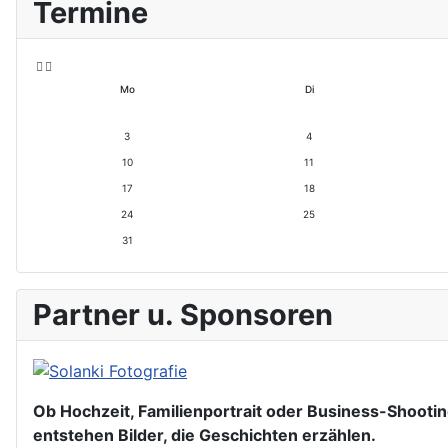
Termine
o
o
r
r
h
h
e
e
ri
r
Mo
Di
g
i
e
g
s
e
3
4
J
r
10
11
a
M
h
o
17
18
r
n
24
25
a
t
31
Partner u. Sponsoren
Ob Hochzeit, Familienportrait oder Business-Shooting
entstehen Bilder, die Geschichten erzählen.