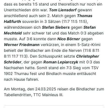
dass es bereits 1:5 stand und theoretisch nur noch ein
Unentschieden drin war.
Tom Liensdorf
gewann
anschließend auch sein 2. Match gegen
Thomas
Haßfurth
souverän in 3 Sätzen (11:7 11:5 11:5),
währenddessen sich
Stefan Siebers
gegen
Stefan
Mechtold
sehr schwer tat und das Match 0:3 abgeben
musste. Auf 3:6 konnte dann
Nico Börner
gegen
Werner Friedmann
verkürzen, in einem 5-Satz-Krimi
behielt der Bindlacher am Ende die Nerven (11:6 8:11
8:11 11:7 11:3). Den Schlusspunkt setzte
Christopher
Schröder
, der gegen
Roman Lepiarczyk
mit 0:3 das
Nachsehen hatte. Somit stand ein 7:3 Sieg vom TSV
1902 Thurnau fest und Bindlach musste enttäuscht
nach Hause fahren.
Am Montag, den 24.03.2025 reisen die Bindlacher zum
Tabellendritten, TTC Mainleus III.