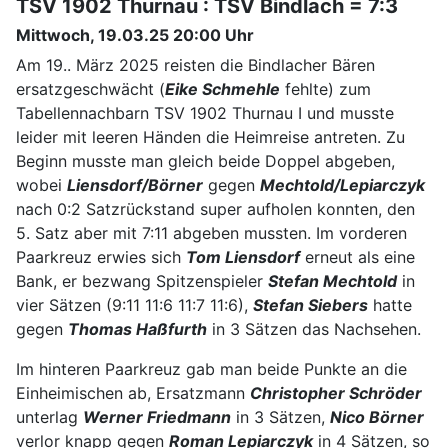
TSV 1902 Thurnau : TSV Bindlach = 7:3
Mittwoch, 19.03.25 20:00 Uhr
Am 19.. März 2025 reisten die Bindlacher Bären
ersatzgeschwächt (
Eike Schmehle
fehlte) zum
Tabellennachbarn TSV 1902 Thurnau I und musste
leider mit leeren Händen die Heimreise antreten. Zu
Beginn musste man gleich beide Doppel abgeben,
wobei
Liensdorf/Börner
gegen
Mechtold/Lepiarczyk
nach 0:2 Satzrückstand super aufholen konnten, den
5. Satz aber mit 7:11 abgeben mussten. Im vorderen
Paarkreuz erwies sich
Tom Liensdorf
erneut als eine
Bank, er bezwang Spitzenspieler
Stefan Mechtold
in
vier Sätzen (9:11 11:6 11:7 11:6),
Stefan Siebers
hatte
gegen
Thomas Haßfurth
in 3 Sätzen das Nachsehen.
Im hinteren Paarkreuz gab man beide Punkte an die
Einheimischen ab, Ersatzmann
Christopher Schröder
unterlag
Werner Friedmann
in 3 Sätzen,
Nico Börner
verlor knapp gegen
Roman Lepiarczyk
in 4 Sätzen, so