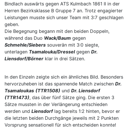
Bindlach auswärts gegen ATS Kulmbach 1861 II in der
Herren Bezirksklasse B Gruppe 7 an. Trotz engagierter
Leistungen musste sich unser Team mit 3:7 geschlagen
geben.
Die Begegnung begann mit den beiden Doppeln,
während das Duo
Wack/Baum
gegen
S
c
hmehle/Siebers
souverän mit 3:0 siegte,
unterlagen
Tsamalouka/Dressel
gegen
Dr.
Liensdorf/Börner
klar in drei Sätzen.
In den Einzeln zeigte sich ein ähnliches Bild. Besonders
hervorzuheben ist das spannende Match zwischen
Dr.
Tsamaloukas
(TTR1508)
und
Dr. Liensdorf
(TTR1473)
, das über fünf Sätze ging. Die ersten 3
Sätze mussten in der Verlängerung entschieden
werden und
Liensdorf
lag bereits 1:2 hinten, bevor er
die letzten beiden Durchgänge jeweils mit 2 Punkten
Vorsprung sensationell für sich entscheiden konnte!