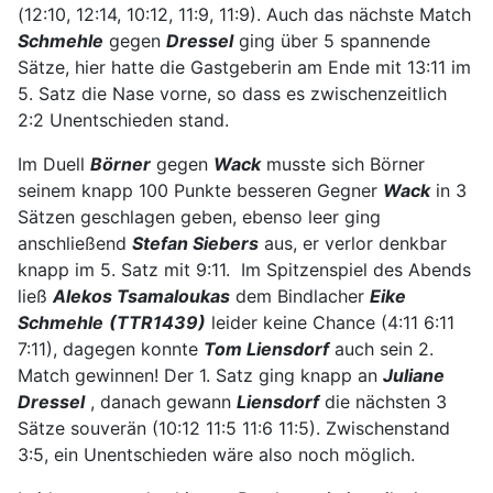
(12:10, 12:14, 10:12, 11:9, 11:9). Auch das nächste Match
Schmehle
gegen
Dressel
ging über 5 spannende
Sätze, hier hatte die Gastgeberin am Ende mit 13:11 im
5. Satz die Nase vorne, so dass es zwischenzeitlich
2:2 Unentschieden stand.
Im Duell
Börner
gegen
Wack
musste sich Börner
seinem knapp 100 Punkte besseren Gegner
Wack
in 3
Sätzen geschlagen geben, ebenso leer ging
anschließend
Stefan Siebers
aus, er verlor denkbar
knapp im 5. Satz mit 9:11. Im Spitzenspiel des Abends
ließ
Alekos Tsamaloukas
dem Bindlacher
Eike
Schmehle
(TTR1439)
leider keine Chance (4:11 6:11
7:11), dagegen konnte
Tom Liensdorf
auch sein 2.
Match gewinnen! Der 1. Satz ging knapp an
Juliane
Dressel
, danach gewann
Liensdorf
die nächsten 3
Sätze souverän (10:12 11:5 11:6 11:5). Zwischenstand
3:5, ein Unentschieden wäre also noch möglich.