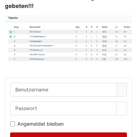
gebeten!!!
Benutzername
Passwort
Passwo
Angemeldet bleiben