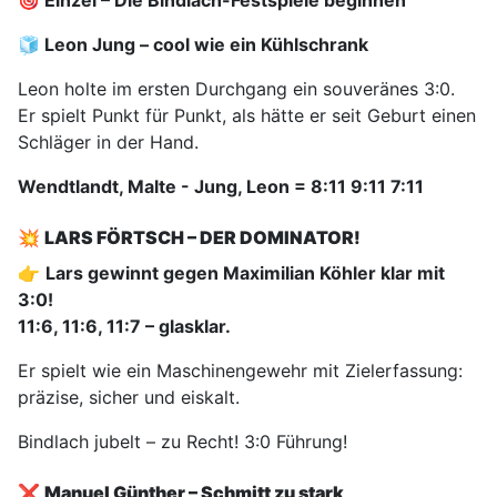
🎯 Einzel – Die Bindlach-Festspiele beginnen
🧊 Leon Jung – cool wie ein Kühlschrank
Leon holte im ersten Durchgang ein souveränes 3:0.
Er spielt Punkt für Punkt, als hätte er seit Geburt einen
Schläger in der Hand.
Wendtlandt, Malte - Jung, Leon = 8:11 9:11 7:11
💥
LARS FÖRTSCH – DER DOMINATOR!
👉
Lars gewinnt gegen Maximilian Köhler klar mit
3:0!
11:6, 11:6, 11:7 – glasklar.
Er spielt wie ein Maschinengewehr mit Zielerfassung:
präzise, sicher und eiskalt.
Bindlach jubelt – zu Recht! 3:0 Führung!
❌
Manuel Günther – Schmitt zu stark