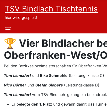
TSV Bindlach Tischtennis
hier wird gespielt!
🏆 Vier Bindlacher b
Oberfranken-West/O
Bei den Bezirkseinzelmeisterschaften für Oberfranken-We
Tom Liensdorf
und
Eike Schmehle
(Leistungsklasse C)
Nico Börner
und
Stefan Siebers
(Leistungsklasse D)
Tom Liensdorf
vom TSV Bindlach
gelang ein beeindrucke
Er belegte
den 1. Platz
und gewann damit das Turnier