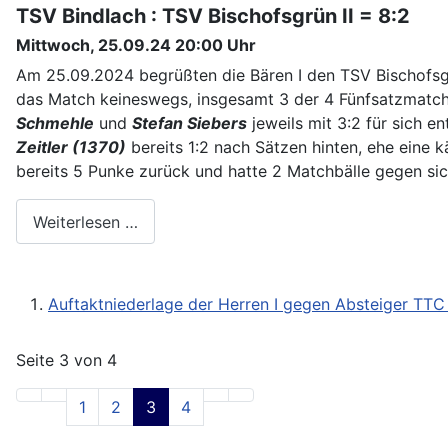
TSV Bindlach : TSV Bischofsgrün II = 8:2
Mittwoch, 25.09.24 20:00 Uhr
Am 25.09.2024 begrüßten die Bären I den TSV Bischofsgrün
das Match keineswegs, insgesamt 3 der 4 Fünfsatzmatch
Schmehle
und
Stefan Siebers
jeweils mit 3:2 für sich e
Zeitler (1370)
bereits 1:2 nach Sätzen hinten, ehe eine k
bereits 5 Punke zurück und hatte 2 Matchbälle gegen sich
Weiterlesen …
Auftaktniederlage der Herren I gegen Absteiger TTC 
Seite 3 von 4
1
2
3
4